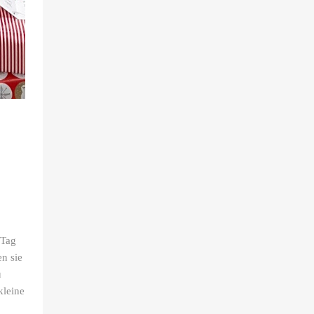
 Tag
n sie
u
kleine