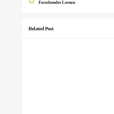
Forschendes Lernen
Related Post
Forschendes Lernen
Veröffentlicht am
6. Juli 2026
„Wie lange dauert Glück?“, „Kann man Wolken anfas
meisten?“, „Kann Wasserstoff Benzin ersetzen?“. Dies
und seit einem halben Jahr daran geforscht. Erstmals
Mit viel […]
Mehr lesen