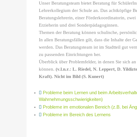
Unser Beratungsteam bietet Beratung für SchülerIn
Lehrerkollegium der Schule an. Das achtköpfige Be
Beratungslehrerin, einer Förderkoordinatorin, zwei
Erzieherin und drei Sonderpädagoginnen.
Themen der Beratung können schulische, persönlich
In allen Beratungsfällen gilt, dass die Inhalte der 
werden. Das Beratungsteam ist im Stadtteil gut vern
zu passenden Einrichtungen her.
Überblick über Problemfelder, in denen Sie sich 
können.
(v.l.n.r.: L. Riedel, N. Leppert, D. Yildizt
Kraft). Nicht im Bild (S. Kunert)
Probleme beim Lernen und beim Arbeitsverhalte
Adresse:
Wahrnehmungsschwierigkeiten)
Probleme im emotionalen Bereich (z.B. bei Än
Osdorfer Weg 24
Probleme im Bereich des Lernens
22607 Hamburg
Telefon:
040 - 428 88 75 0