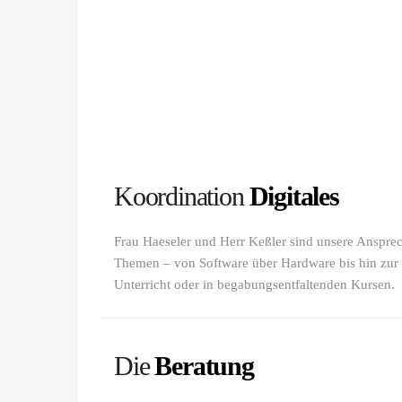
Koordination
Digitales
Frau Haeseler und Herr Keßler sind unsere Ansprech
Themen – von Software über Hardware bis hin zur
Unterricht oder in begabungsentfaltenden Kursen.
Die
Beratung