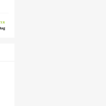
TER
tag