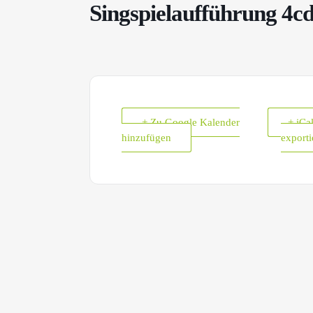
Singspielaufführung 4c
+ Zu Google Kalender
+ iCa
hinzufügen
exporti