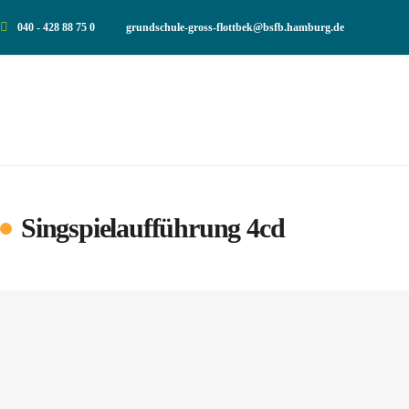
040 - 428 88 75 0
grundschule-gross-flottbek@bsfb.hamburg.de
Singspielaufführung 4cd