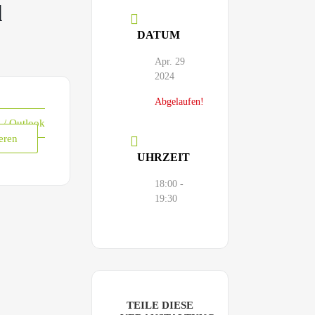
d
DATUM
Apr. 29
2024
Abgelaufen!
l / Outlook
eren
UHRZEIT
18:00 -
19:30
TEILE DIESE